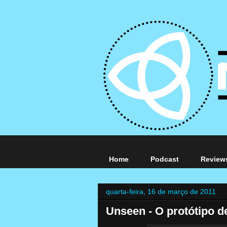
Home
Podcast
Review
quarta-feira, 16 de março de 2011
Unseen - O protótipo d