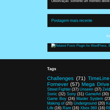
Observação: somente um membro deste b
Postagem mais recente
As
Tags
Challenges
(71)
TimeLine
Fornever
(57)
Mega Drive
Street Fighter
(37)
Unseen
(37)
Zel
Sonic
(32)
Sony
(31)
GameArt
(30)
Game Boy
(24)
Master System
(23
Making of
(20)
Underground
(20)
K
Life
(16)
Rare
(16)
Xbox 360
(16)
R