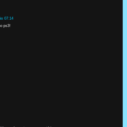
às 07:14
no ps3!