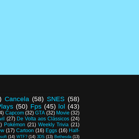
)
Cancela
(58)
SNES
(58)
lays
(50)
Fps
(45)
lol
(43)
4)
Capcom
(32)
GTA
(32)
Movie
(32)
vil
(27)
De Volta aos Clássicos
(24)
)
Pokémon
(21)
Weekly Trivia
(21)
ew
(17)
Cartoon
(16)
Eggs
(16)
Half-
soft
(14)
WTF?
(14)
3DS
(13)
Bethesda
(13)