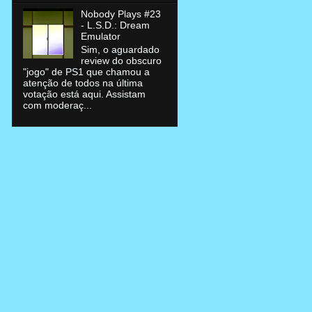
Nobody Plays #23
- L.S.D.: Dream
Emulator
Sim, o aguardado
review do obscuro
"jogo" de PS1 que chamou a
atenção de todos na última
votação está aqui. Assistam
com moderaç...