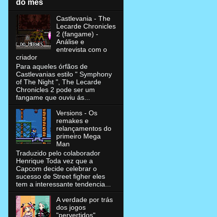
do mês
Castlevania - The
Lecarde Chronicles
2 (fangame) -
Análise e
entrevista com o
criador
Para aqueles órfãos de
Castlevanias estilo " Symphony
of The Night ", The Lecarde
Chronicles 2 pode ser um
fangame que ouviu ás...
Versions - Os
remakes e
relançamentos do
primeiro Mega
Man
Traduzido pelo colaborador
Henrique Toda vez que a
Capcom decide celebrar o
sucesso de Street figher eles
tem a interessante tendencia...
A verdade por trás
dos jogos
"pervertidos"