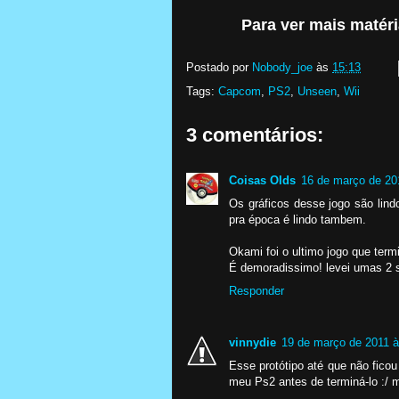
Para ver mais matéri
Postado por
Nobody_joe
às
15:13
Tags:
Capcom
,
PS2
,
Unseen
,
Wii
3 comentários:
Coisas Olds
16 de março de 20
Os gráficos desse jogo são lind
pra época é lindo tambem.
Okami foi o ultimo jogo que term
É demoradissimo! levei umas 2 s
Responder
vinnydie
19 de março de 2011 à
Esse protótipo até que não ficou
meu Ps2 antes de terminá-lo :/ m