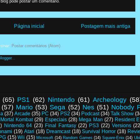
log pode postar um comentário.
Página inicial
Postagem mais antiga
sinar:
Postar comentários (Atom)
(65)
PS1
(62)
Nintendo
(61)
Archeology
(58
(57)
Mario
(53)
Sega
(52)
Nes
(51)
Nobody P
da
(37)
Arcade
(35)
PC
(34)
PS2
(34)
Podcast
(34)
Talk Show
(3
Mortal Kombat
(29)
Especiais
(28)
Mega Man
(27)
Resident E
)
Nintendo 64
(23)
Final Fantasy
(22)
PS3
(22)
Versions
(22
onami
(19)
Atari
(18)
Dreamcast
(18)
Survival Horror
(18)
Revi
PG
(15)
Wii
(15)
Microsoft
(14)
Random Games
(14)
Square-Enix
(14)
Ubi