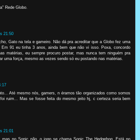
ta" Rede Globo.
s 21:50
cho, Gato na tela e gameiro. Não dá pra acreditar que a Globo fez uma
. Em 91 eu tinha 3 anos, ainda bem que não vi isso. Poxa, concordo
nas matérias, eu sempre procuro postar, mas nunca tem ninguém pra
dar uma força, mesmo as vezes sendo só eu postando nas matérias.
4:17
to... Até mesmo nós, gamers, n éramos tão organizados como somos
 foi ruim... Mas se fosse feita do mesmo jeito hj, c certeza seria bem
s 21:01
, mas no Sonic não, o jogo se chama Sonic The Hedgehog. Está no