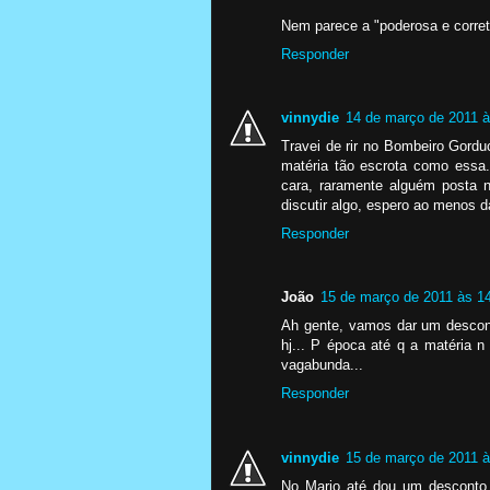
Nem parece a "poderosa e corre
Responder
vinnydie
14 de março de 2011 à
Travei de rir no Bombeiro Gordu
matéria tão escrota como essa
cara, raramente alguém posta 
discutir algo, espero ao menos 
Responder
João
15 de março de 2011 às 1
Ah gente, vamos dar um descon
hj... P época até q a matéria n
vagabunda...
Responder
vinnydie
15 de março de 2011 à
No Mario até dou um desconto