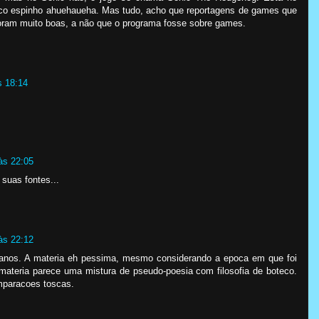
co espinho ahuehaueha. Mas tudo, acho que reportagens de games que
foram muito boas, a não que o programa fosse sobre games.
s 18:14
às 22:05
suas fontes...
às 22:12
 anos. A materia eh pessima, mesmo considerando a epoca em que foi
a materia parece uma mistura de pseudo-poesia com filosofia de boteco.
omparacoes toscas.