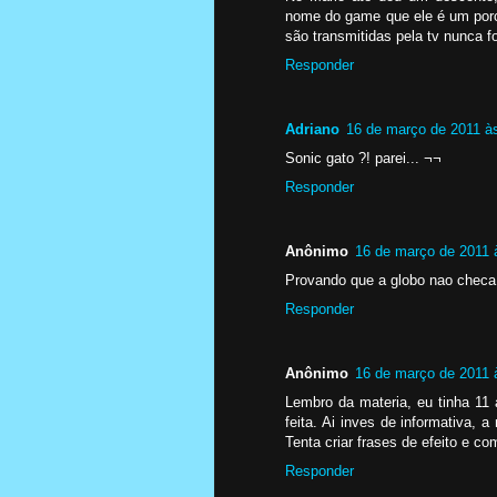
nome do game que ele é um por
são transmitidas pela tv nunca 
Responder
Adriano
16 de março de 2011 à
Sonic gato ?! parei... ¬¬
Responder
Anônimo
16 de março de 2011 
Provando que a globo nao checa 
Responder
Anônimo
16 de março de 2011 
Lembro da materia, eu tinha 11
feita. Ai inves de informativa, 
Tenta criar frases de efeito e c
Responder