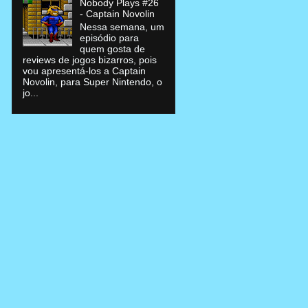
Nobody Plays #26
- Captain Novolin
Nessa semana, um
episódio para
quem gosta de
reviews de jogos bizarros, pois
vou apresentá-los a Captain
Novolin, para Super Nintendo, o
jo...