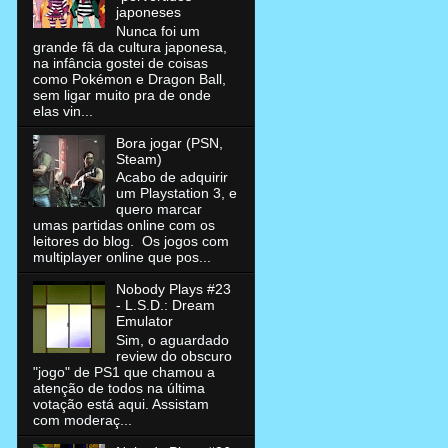
japoneses
Nunca foi um
grande fã da cultura japonesa,
na infância gostei de coisas
como Pokémon e Dragon Ball,
sem ligar muito pra de onde
elas vin...
Bora jogar (PSN,
Steam)
Acabo de adquirir
um Playstation 3, e
quero marcar
umas partidas online com os
leitores do blog. Os jogos com
multiplayer online que pos...
Nobody Plays #23
- L.S.D.: Dream
Emulator
Sim, o aguardado
review do obscuro
"jogo" de PS1 que chamou a
atenção de todos na última
votação está aqui. Assistam
com moderaç...