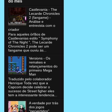
do mês
Castlevania - The
Lecarde Chronicles
2 (fangame) -
Análise e
entrevista com o
criador
Para aqueles órfãos de
Castlevanias estilo " Symphony
of The Night ", The Lecarde
Chronicles 2 pode ser um
fangame que ouviu ás...
Versions - Os
remakes e
relançamentos do
primeiro Mega
Man
Traduzido pelo colaborador
Henrique Toda vez que a
Capcom decide celebrar o
sucesso de Street figher eles
tem a interessante tendencia...
A verdade por trás
dos jogos
"pervertidos"