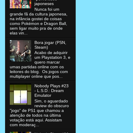
japoneses
Nunca foi um
grande fã da cultura japonesa,
na infância gostei de coisas
como Pokémon e Dragon Ball,
sem ligar muito pra de onde
elas vin...
Bora jogar (PSN,
Steam)
Acabo de adquirir
um Playstation 3, e
quero marcar
umas partidas online com os
leitores do blog. Os jogos com
multiplayer online que pos...
Nobody Plays #23
- L.S.D.: Dream
Emulator
Sim, o aguardado
review do obscuro
"jogo" de PS1 que chamou a
atenção de todos na última
votação está aqui. Assistam
com moderaç...