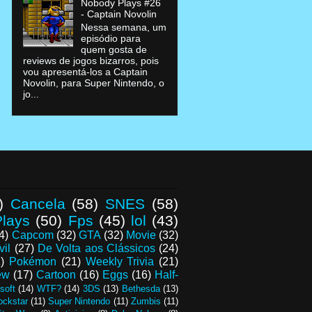
Nobody Plays #26
- Captain Novolin
Nessa semana, um
episódio para
quem gosta de
reviews de jogos bizarros, pois
vou apresentá-los a Captain
Novolin, para Super Nintendo, o
jo...
)
Cancela
(58)
SNES
(58)
lays
(50)
Fps
(45)
lol
(43)
4)
Capcom
(32)
GTA
(32)
Movie
(32)
vil
(27)
De Volta aos Clássicos
(24)
)
Pokémon
(21)
Weekly Trivia
(21)
ew
(17)
Cartoon
(16)
Eggs
(16)
Half-
soft
(14)
WTF?
(14)
3DS
(13)
Bethesda
(13)
ockstar
(11)
Super Nintendo
(11)
Zumbis
(11)