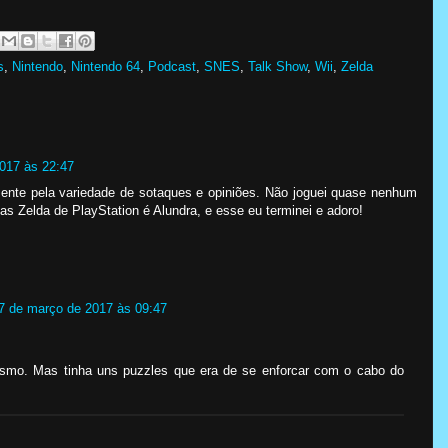
s
,
Nintendo
,
Nintendo 64
,
Podcast
,
SNES
,
Talk Show
,
Wii
,
Zelda
017 às 22:47
ente pela variedade de sotaques e opiniões. Não joguei quase nenhum
s Zelda de PlayStation é Alundra, e esse eu terminei e adoro!
7 de março de 2017 às 09:47
smo. Mas tinha uns puzzles que era de se enforcar com o cabo do