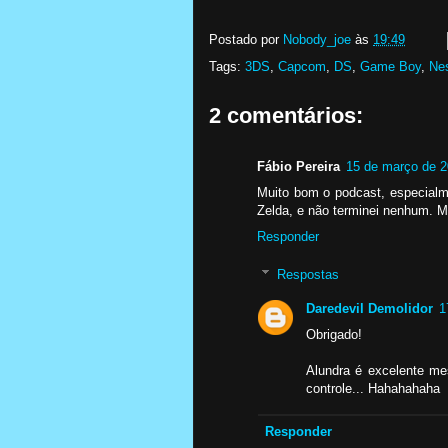
Postado por
Nobody_joe
às
19:49
Tags:
3DS
,
Capcom
,
DS
,
Game Boy
,
Ne
2 comentários:
Fábio Pereira
15 de março de 2
Muito bom o podcast, especialm
Zelda, e não terminei nenhum. Ma
Responder
Respostas
Daredevil Demolidor
1
Obrigado!
Alundra é excelente me
controle... Hahahahaha
Responder