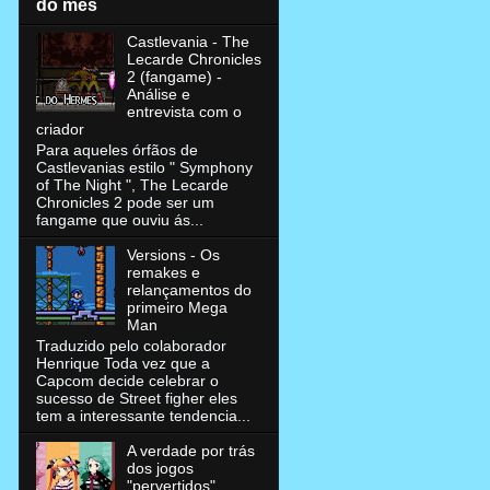
do mês
Castlevania - The
Lecarde Chronicles
2 (fangame) -
Análise e
entrevista com o
criador
Para aqueles órfãos de
Castlevanias estilo " Symphony
of The Night ", The Lecarde
Chronicles 2 pode ser um
fangame que ouviu ás...
Versions - Os
remakes e
relançamentos do
primeiro Mega
Man
Traduzido pelo colaborador
Henrique Toda vez que a
Capcom decide celebrar o
sucesso de Street figher eles
tem a interessante tendencia...
A verdade por trás
dos jogos
"pervertidos"