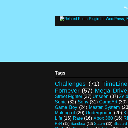
As
Tags
Challenges
(71)
TimeLine
Fornever
(57)
Mega Drive
Street Fighter
(37)
Unseen
(37)
Zel
Sonic
(32)
Sony
(31)
GameArt
(30)
Game Boy
(24)
Master System
(23
Making of
(20)
Underground
(20)
K
Life
(16)
Rare
(16)
Xbox 360
(16)
R
PS4
(13)
Sandbox
(13)
Saturn
(13)
Blizzard