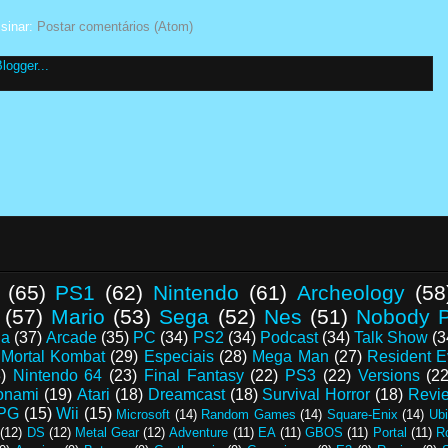
sinar:
Postar comentários (Atom)
(65)
PS1
(62)
Nintendo
(61)
Archeology
(58
(57)
Mario
(53)
Sega
(52)
Nes
(51)
Nobody P
da
(37)
Arcade
(35)
PC
(34)
PS2
(34)
Podcast
(34)
Talk Show
(3
Mortal Kombat
(29)
Especiais
(28)
Mega Man
(27)
Resident E
)
Nintendo 64
(23)
Final Fantasy
(22)
PS3
(22)
Versions
(22
onami
(19)
Atari
(18)
Dreamcast
(18)
Survival Horror
(18)
Revi
PG
(15)
Wii
(15)
Microsoft
(14)
Random Games
(14)
Square-Enix
(14)
Ubi
(12)
DS
(12)
Metal Gear
(12)
Adventure
(11)
EA
(11)
GBOS
(11)
Portal
(11)
R