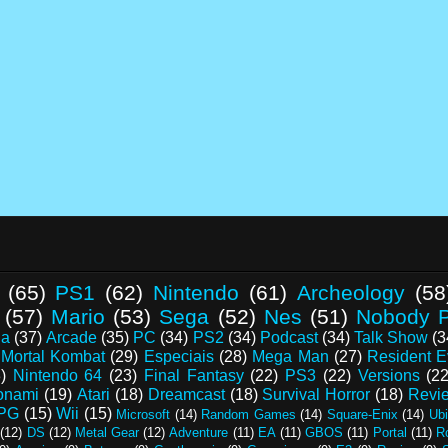
(65)
PS1
(62)
Nintendo
(61)
Archeology
(58
(57)
Mario
(53)
Sega
(52)
Nes
(51)
Nobody P
da
(37)
Arcade
(35)
PC
(34)
PS2
(34)
Podcast
(34)
Talk Show
(3
Mortal Kombat
(29)
Especiais
(28)
Mega Man
(27)
Resident E
)
Nintendo 64
(23)
Final Fantasy
(22)
PS3
(22)
Versions
(22
onami
(19)
Atari
(18)
Dreamcast
(18)
Survival Horror
(18)
Revi
PG
(15)
Wii
(15)
Microsoft
(14)
Random Games
(14)
Square-Enix
(14)
Ubi
(12)
DS
(12)
Metal Gear
(12)
Adventure
(11)
EA
(11)
GBOS
(11)
Portal
(11)
R