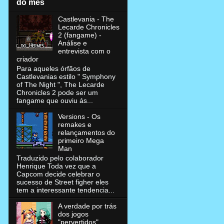
do mês
Castlevania - The
Lecarde Chronicles
2 (fangame) -
Análise e
entrevista com o
criador
Para aqueles órfãos de
Castlevanias estilo " Symphony
of The Night ", The Lecarde
Chronicles 2 pode ser um
fangame que ouviu ás...
Versions - Os
remakes e
relançamentos do
primeiro Mega
Man
Traduzido pelo colaborador
Henrique Toda vez que a
Capcom decide celebrar o
sucesso de Street figher eles
tem a interessante tendencia...
A verdade por trás
dos jogos
"pervertidos"