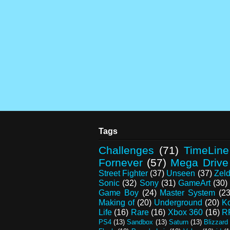
Tags
Challenges
(71)
TimeLine
Fornever
(57)
Mega Drive
Street Fighter
(37)
Unseen
(37)
Zel
Sonic
(32)
Sony
(31)
GameArt
(30)
Game Boy
(24)
Master System
(23
Making of
(20)
Underground
(20)
K
Life
(16)
Rare
(16)
Xbox 360
(16)
R
PS4
(13)
Sandbox
(13)
Saturn
(13)
Blizzard