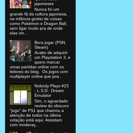
japoneses
Nunca foi um
grande fã da cultura japonesa,
na infância gostei de coisas
como Pokémon e Dragon Ball,
sem ligar muito pra de onde
elas vin...
Bora jogar (PSN,
Steam)
Acabo de adquirir
um Playstation 3, e
quero marcar
umas partidas online com os
leitores do blog. Os jogos com
multiplayer online que pos...
Nobody Plays #23
- L.S.D.: Dream
Emulator
Sim, o aguardado
review do obscuro
"jogo" de PS1 que chamou a
atenção de todos na última
votação está aqui. Assistam
com moderaç...