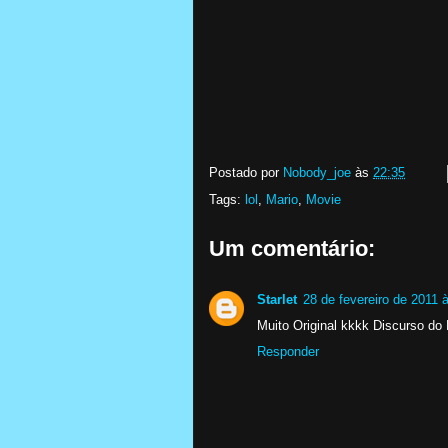
Postado por
Nobody_joe
às
22:35
Tags:
lol
,
Mario
,
Movie
Um comentário:
Starlet
28 de fevereiro de 2011 
Muito Original kkkk Discurso do 
Responder