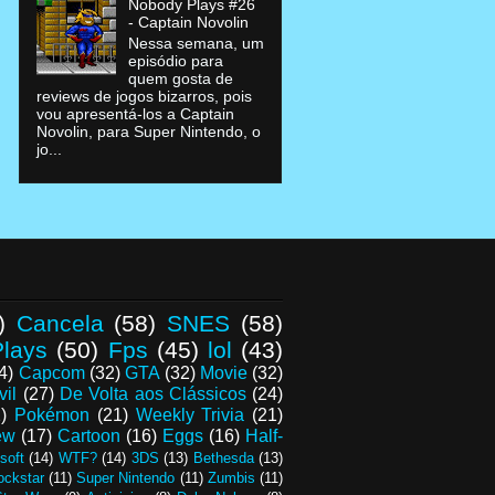
Nobody Plays #26
- Captain Novolin
Nessa semana, um
episódio para
quem gosta de
reviews de jogos bizarros, pois
vou apresentá-los a Captain
Novolin, para Super Nintendo, o
jo...
)
Cancela
(58)
SNES
(58)
lays
(50)
Fps
(45)
lol
(43)
4)
Capcom
(32)
GTA
(32)
Movie
(32)
vil
(27)
De Volta aos Clássicos
(24)
)
Pokémon
(21)
Weekly Trivia
(21)
ew
(17)
Cartoon
(16)
Eggs
(16)
Half-
soft
(14)
WTF?
(14)
3DS
(13)
Bethesda
(13)
ockstar
(11)
Super Nintendo
(11)
Zumbis
(11)