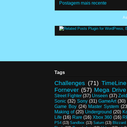
Postagem mais recente
As
Tags
Challenges
(71)
TimeLine
Fornever
(57)
Mega Drive
Street Fighter
(37)
Unseen
(37)
Zel
Sonic
(32)
Sony
(31)
GameArt
(30)
Game Boy
(24)
Master System
(23
Making of
(20)
Underground
(20)
K
Life
(16)
Rare
(16)
Xbox 360
(16)
R
PS4
(13)
Sandbox
(13)
Saturn
(13)
Blizzard