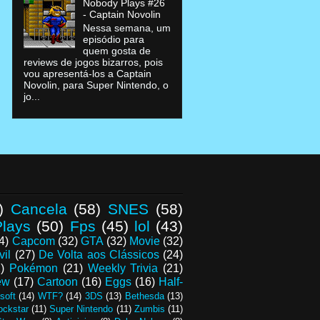
Nobody Plays #26
- Captain Novolin
Nessa semana, um
episódio para
quem gosta de
reviews de jogos bizarros, pois
vou apresentá-los a Captain
Novolin, para Super Nintendo, o
jo...
)
Cancela
(58)
SNES
(58)
lays
(50)
Fps
(45)
lol
(43)
4)
Capcom
(32)
GTA
(32)
Movie
(32)
vil
(27)
De Volta aos Clássicos
(24)
)
Pokémon
(21)
Weekly Trivia
(21)
ew
(17)
Cartoon
(16)
Eggs
(16)
Half-
soft
(14)
WTF?
(14)
3DS
(13)
Bethesda
(13)
ockstar
(11)
Super Nintendo
(11)
Zumbis
(11)