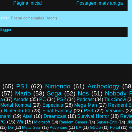
Página inicial
Postagem mais antiga
sinar:
Postar comentários (Atom)
(65)
PS1
(62)
Nintendo
(61)
Archeology
(58
(57)
Mario
(53)
Sega
(52)
Nes
(51)
Nobody P
da
(37)
Arcade
(35)
PC
(34)
PS2
(34)
Podcast
(34)
Talk Show
(3
Mortal Kombat
(29)
Especiais
(28)
Mega Man
(27)
Resident E
)
Nintendo 64
(23)
Final Fantasy
(22)
PS3
(22)
Versions
(22
onami
(19)
Atari
(18)
Dreamcast
(18)
Survival Horror
(18)
Revi
PG
(15)
Wii
(15)
Microsoft
(14)
Random Games
(14)
Square-Enix
(14)
Ubi
(12)
DS
(12)
Metal Gear
(12)
Adventure
(11)
EA
(11)
GBOS
(11)
Portal
(11)
R