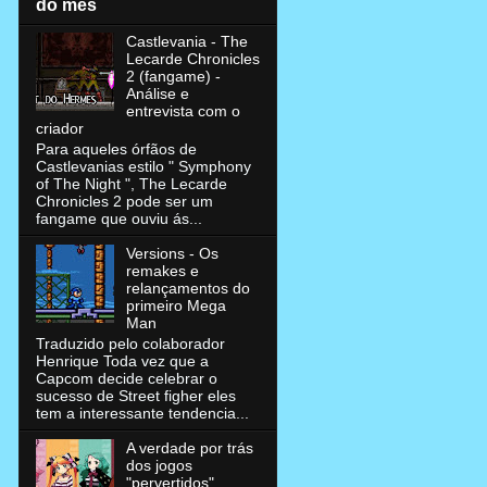
do mês
Castlevania - The
Lecarde Chronicles
2 (fangame) -
Análise e
entrevista com o
criador
Para aqueles órfãos de
Castlevanias estilo " Symphony
of The Night ", The Lecarde
Chronicles 2 pode ser um
fangame que ouviu ás...
Versions - Os
remakes e
relançamentos do
primeiro Mega
Man
Traduzido pelo colaborador
Henrique Toda vez que a
Capcom decide celebrar o
sucesso de Street figher eles
tem a interessante tendencia...
A verdade por trás
dos jogos
"pervertidos"