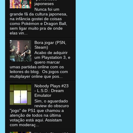
japoneses
Nunca foi um
grande fã da cultura japonesa,
na infância gostei de coisas
como Pokémon e Dragon Ball,
sem ligar muito pra de onde
elas vin...
Bora jogar (PSN,
Steam)
Acabo de adquirir
um Playstation 3, e
quero marcar
umas partidas online com os
leitores do blog. Os jogos com
multiplayer online que pos...
Nobody Plays #23
- L.S.D.: Dream
Emulator
Sim, o aguardado
review do obscuro
"jogo" de PS1 que chamou a
atenção de todos na última
votação está aqui. Assistam
com moderaç...