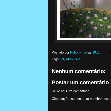
Postado por
Nobody_joe
às
19:25
Tags:
lol
,
Xbox Live
Nenhum comentário:
Postar um comentário
Deixe aqui um comentário
Observação: somente um membro deste b