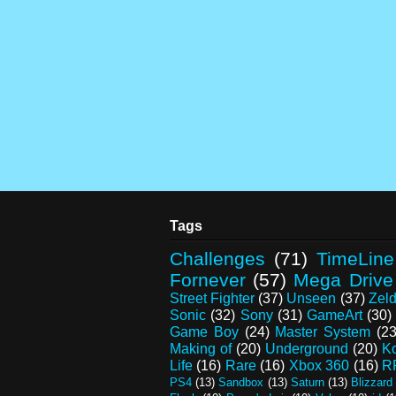
Tags
Challenges
(71)
TimeLine
Fornever
(57)
Mega Drive
Street Fighter
(37)
Unseen
(37)
Zel
Sonic
(32)
Sony
(31)
GameArt
(30)
Game Boy
(24)
Master System
(23
Making of
(20)
Underground
(20)
K
Life
(16)
Rare
(16)
Xbox 360
(16)
R
PS4
(13)
Sandbox
(13)
Saturn
(13)
Blizzard