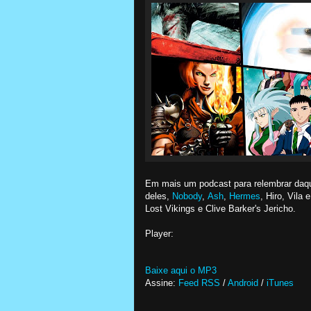
Em mais um podcast para relembrar daq
deles,
Nobody
,
Ash
,
Hermes
, Hiro, Vila
Lost Vikings e Clive Barker's Jericho.
Player:
Baixe aqui o MP3
Assine:
Feed RSS
/
Android
/
iTunes