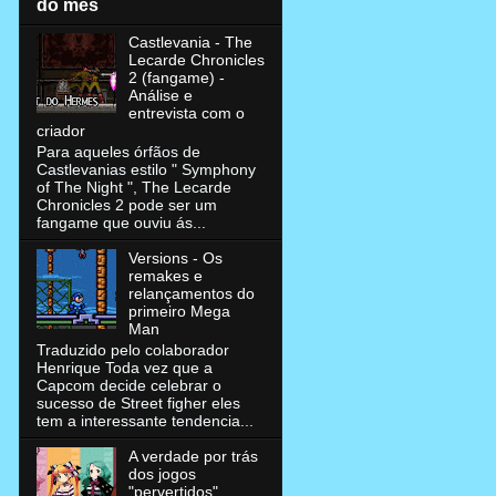
do mês
Castlevania - The
Lecarde Chronicles
2 (fangame) -
Análise e
entrevista com o
criador
Para aqueles órfãos de
Castlevanias estilo " Symphony
of The Night ", The Lecarde
Chronicles 2 pode ser um
fangame que ouviu ás...
Versions - Os
remakes e
relançamentos do
primeiro Mega
Man
Traduzido pelo colaborador
Henrique Toda vez que a
Capcom decide celebrar o
sucesso de Street figher eles
tem a interessante tendencia...
A verdade por trás
dos jogos
"pervertidos"