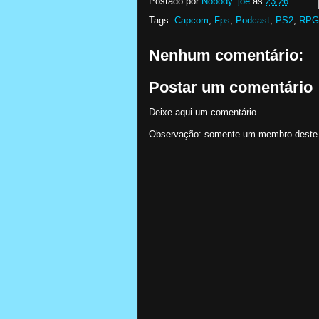
Postado por
Nobody_joe
às
23:26
Tags:
Capcom
,
Fps
,
Podcast
,
PS2
,
RPG
Nenhum comentário:
Postar um comentário
Deixe aqui um comentário
Observação: somente um membro deste b