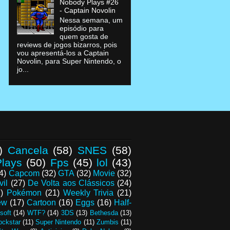
Nobody Plays #26
- Captain Novolin
Nessa semana, um
episódio para
quem gosta de
reviews de jogos bizarros, pois
vou apresentá-los a Captain
Novolin, para Super Nintendo, o
jo...
)
Cancela
(58)
SNES
(58)
lays
(50)
Fps
(45)
lol
(43)
4)
Capcom
(32)
GTA
(32)
Movie
(32)
vil
(27)
De Volta aos Clássicos
(24)
)
Pokémon
(21)
Weekly Trivia
(21)
ew
(17)
Cartoon
(16)
Eggs
(16)
Half-
soft
(14)
WTF?
(14)
3DS
(13)
Bethesda
(13)
ockstar
(11)
Super Nintendo
(11)
Zumbis
(11)