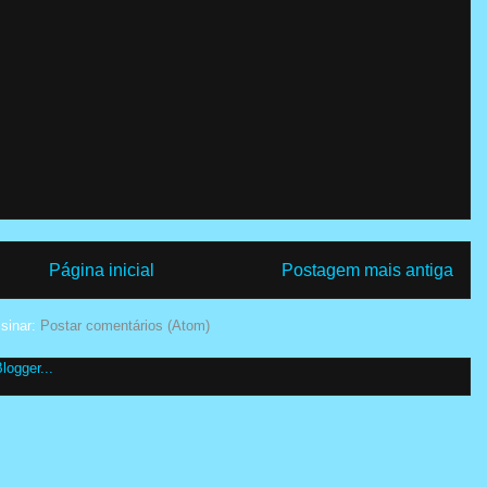
Página inicial
Postagem mais antiga
sinar:
Postar comentários (Atom)