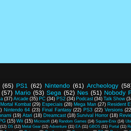
(65)
PS1
(62)
Nintendo
(61)
Archeology
(58
(57)
Mario
(53)
Sega
(52)
Nes
(51)
Nobody P
da
(37)
Arcade
(35)
PC
(34)
PS2
(34)
Podcast
(34)
Talk Show
(3
Mortal Kombat
(29)
Especiais
(28)
Mega Man
(27)
Resident E
)
Nintendo 64
(23)
Final Fantasy
(22)
PS3
(22)
Versions
(22
onami
(19)
Atari
(18)
Dreamcast
(18)
Survival Horror
(18)
Revi
PG
(15)
Wii
(15)
Microsoft
(14)
Random Games
(14)
Square-Enix
(14)
Ubi
(12)
DS
(12)
Metal Gear
(12)
Adventure
(11)
EA
(11)
GBOS
(11)
Portal
(11)
R