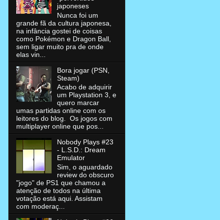
japoneses
Nunca foi um
grande fã da cultura japonesa,
na infância gostei de coisas
como Pokémon e Dragon Ball,
sem ligar muito pra de onde
elas vin...
Bora jogar (PSN,
Steam)
Acabo de adquirir
um Playstation 3, e
quero marcar
umas partidas online com os
leitores do blog. Os jogos com
multiplayer online que pos...
Nobody Plays #23
- L.S.D.: Dream
Emulator
Sim, o aguardado
review do obscuro
"jogo" de PS1 que chamou a
atenção de todos na última
votação está aqui. Assistam
com moderaç...