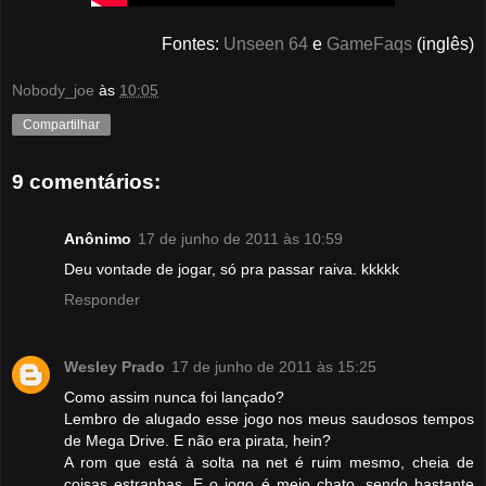
Fontes:
Unseen 64
e
GameFaqs
(inglês)
Nobody_joe
às
10:05
Compartilhar
9 comentários:
Anônimo
17 de junho de 2011 às 10:59
Deu vontade de jogar, só pra passar raiva. kkkkk
Responder
Wesley Prado
17 de junho de 2011 às 15:25
Como assim nunca foi lançado?
Lembro de alugado esse jogo nos meus saudosos tempos
de Mega Drive. E não era pirata, hein?
A rom que está à solta na net é ruim mesmo, cheia de
coisas estranhas. E o jogo é meio chato, sendo bastante